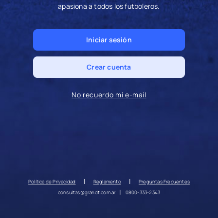
apasiona a todos los futboleros.
Iniciar sesión
Crear cuenta
No recuerdo mi e-mail
|
|
Política de Privacidad
Reglamento
Preguntas Frecuentes
|
consultas@grandt.com.ar
0800-333-2343